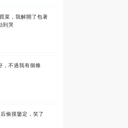
去買菜，我解開了包著
動到哭
好，不過我有個條
生后偷摸鑒定，笑了