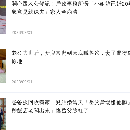
開心跟老公登記！戶政事務所愣「小姐妳已婚20
象竟是親妹夫」家人全崩潰
2023/09/01
老公去世后，女兒常爬到床底喊爸爸，妻子覺得
原地
2023/09/01
爸爸撿回收養家，兒結婚當天「岳父當場嫌他髒
秒飯店老闆出來」換岳父臉紅了