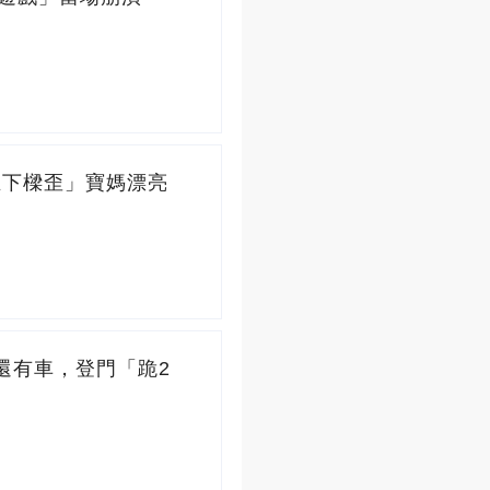
正下樑歪」寶媽漂亮
」還有車，登門「跪2