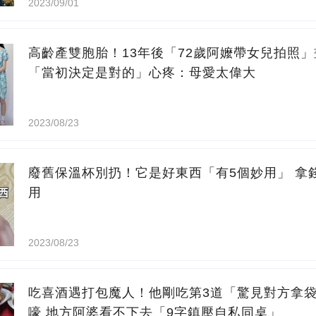
2023/09/01
高齡產雙胞胎！13年後「72歲阿嬤帶女兒拍照
「當初決定是對的」心疼：母愛太偉大
2023/08/23
廢舊保溫杯別扔！它是好東西「有5個妙用」 拿
用
2023/08/23
吃喜酒遇打包魔人！他剛吃第3道「驚見對方拿
嚎 地方阿婆看不下去「9字鎮壓自私同桌」