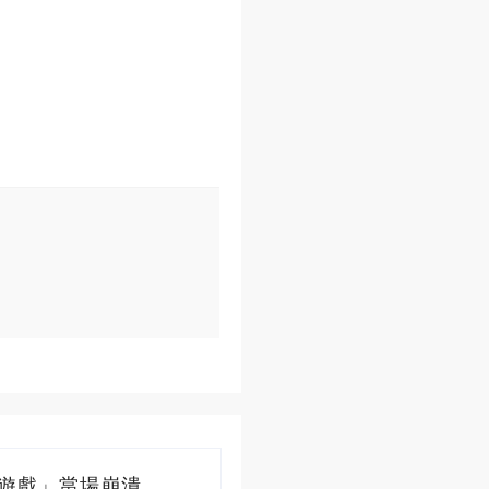
刪遊戲」當場崩潰