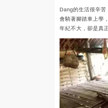
Dang的生活很辛
會騎著腳踏車上學
年紀不大，卻是真