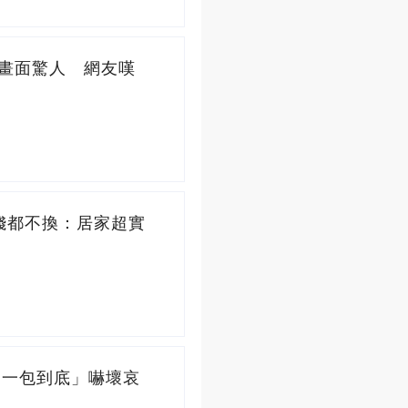
」畫面驚人 網友嘆
錢都不換：居家超實
袋一包到底」嚇壞哀