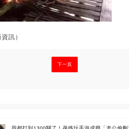
新資訊）
下一頁
我都打到1300關了！孕媽玩手游成癮「老公偷