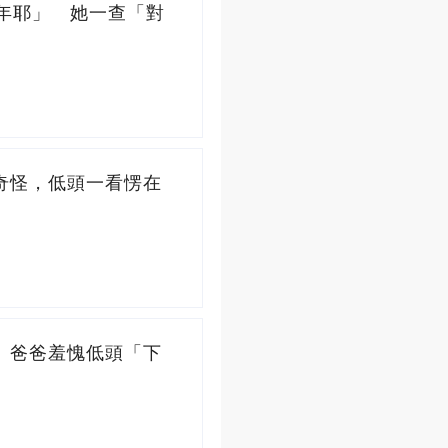
年耶」 她一查「對
奇怪，低頭一看愣在
」爸爸羞愧低頭「下