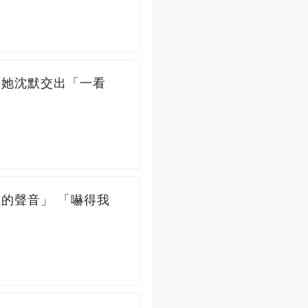
」她沈默交出「一看
的聲音」 「嚇得我